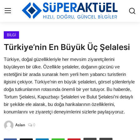
Giriş
Kayıt Ol
BİLGİ
Türkiye’nin En Büyük Üç Şelalesi
İLETİŞİM
Türkiye, doğal güzellikleriyle her mevsim ziyaretçilerini
büyüleyen bir ülke. Özellikle şelaleler, doğanın gücünü ve
HAKKIMIZDA
estetiğini bir arada sunarak hem yerli hem yabancı turistlerin
ilgisini çekiyor. Türkiye’nin en büyük şelaleleri, görsel şölenleriyle
KÜNYE
doğa tutkunlarının rotasında önemli bir yer tutuyor. Bu haberde,
Tortum Şelalesi, Kapuzbaşı Şelaleleri ve Bulut Şelalesi’ni detaylı
MODA
bir şekilde ele alarak, bu doğa harikalarının özelliklerini,
konumlarını ve ziyaretçi deneyimlerini sizlerle paylaşıyoruz.
İŞ BİRLİĞİ
Aslan
0
MÜZİK