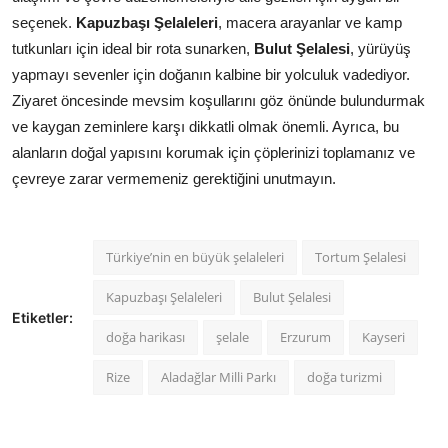
seçenek.
Kapuzbaşı Şelaleleri
, macera arayanlar ve kamp
tutkunları için ideal bir rota sunarken,
Bulut Şelalesi
, yürüyüş
yapmayı sevenler için doğanın kalbine bir yolculuk vadediyor.
Ziyaret öncesinde mevsim koşullarını göz önünde bulundurmak
ve kaygan zeminlere karşı dikkatli olmak önemli. Ayrıca, bu
alanların doğal yapısını korumak için çöplerinizi toplamanız ve
çevreye zarar vermemeniz gerektiğini unutmayın.
Türkiye’nin en büyük şelaleleri
Tortum Şelalesi
Kapuzbaşı Şelaleleri
Bulut Şelalesi
Etiketler:
doğa harikası
şelale
Erzurum
Kayseri
Rize
Aladağlar Milli Parkı
doğa turizmi