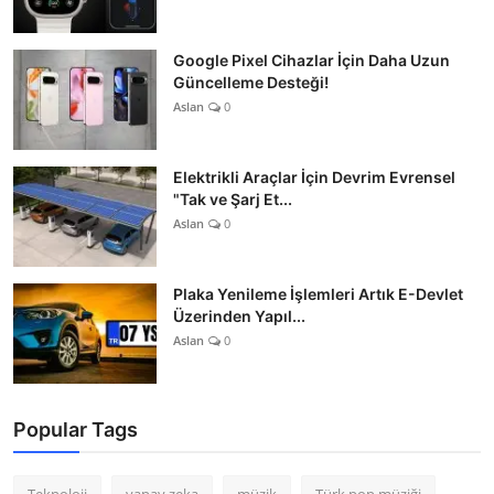
Google Pixel Cihazlar İçin Daha Uzun
Güncelleme Desteği!
Aslan
0
Elektrikli Araçlar İçin Devrim Evrensel
"Tak ve Şarj Et...
Aslan
0
Plaka Yenileme İşlemleri Artık E-Devlet
Üzerinden Yapıl...
Aslan
0
Popular Tags
Teknoloji
yapay zeka
müzik
Türk pop müziği