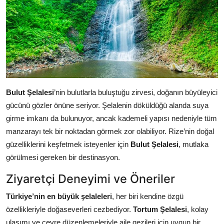
Bulut Şelalesi
’nin bulutlarla buluştuğu zirvesi, doğanın büyüleyici
gücünü gözler önüne seriyor. Şelalenin döküldüğü alanda suya
girme imkanı da bulunuyor, ancak kademeli yapısı nedeniyle tüm
manzarayı tek bir noktadan görmek zor olabiliyor. Rize’nin doğal
güzelliklerini keşfetmek isteyenler için
Bulut Şelalesi
, mutlaka
görülmesi gereken bir destinasyon.
Ziyaretçi Deneyimi ve Öneriler
Türkiye’nin en büyük şelaleleri
, her biri kendine özgü
özellikleriyle doğaseverleri cezbediyor.
Tortum Şelalesi
, kolay
ulaşımı ve çevre düzenlemeleriyle aile gezileri için uygun bir