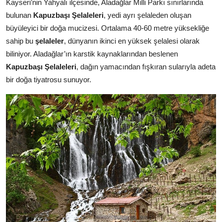
Kayseri’nin Yahyalı ilçesinde, Aladağlar Milli Parkı sınırlarında
bulunan
Kapuzbaşı Şelaleleri
, yedi ayrı şelaleden oluşan
büyüleyici bir doğa mucizesi. Ortalama 40-60 metre yüksekliğe
sahip bu
şelaleler
, dünyanın ikinci en yüksek şelalesi olarak
biliniyor. Aladağlar’ın karstik kaynaklarından beslenen
Kapuzbaşı Şelaleleri
, dağın yamacından fışkıran sularıyla adeta
bir doğa tiyatrosu sunuyor.