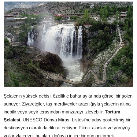
Şelalenin yüksek debisi, özellikle bahar aylarında görsel bir şölen
sunuyor. Ziyaretçiler, taş merdivenler aracılığıyla şelalenin altına
inebilir veya seyir terasından manzarayı izleyebilir.
Tortum
Şelalesi
, UNESCO Dünya Mirası Listesi’ne aday gösterilmiş bir
destinasyon olarak da dikkat çekiyor. Piknik alanları ve yürüyüş
yollarıyla çevrili bu alan, doğayla iç içe bir gün geçirmek