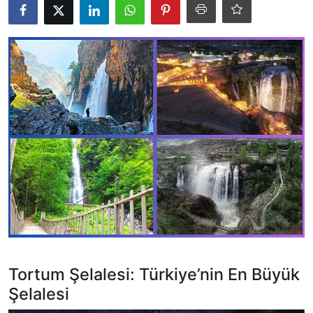
TEKNOLOJİ
BİLGİ
TATİL
RÜYA TABİRİ
ÖNEMLİ GÜNLER
GALERİ
Tortum Şelalesi: Türkiye’nin En Büyük
Şelalesi