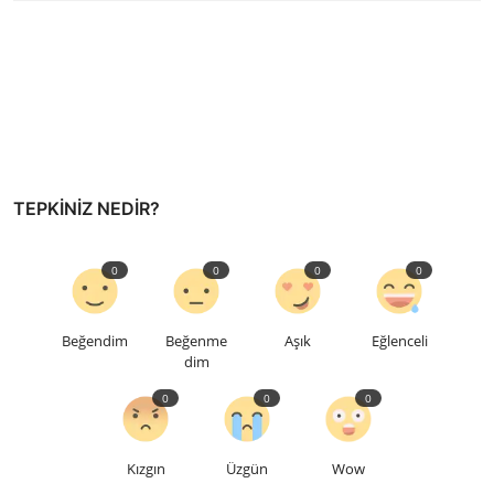
TEPKINIZ NEDIR?
0
0
0
0
Beğendim
Beğenme
Aşık
Eğlenceli
dim
0
0
0
Kızgın
Üzgün
Wow