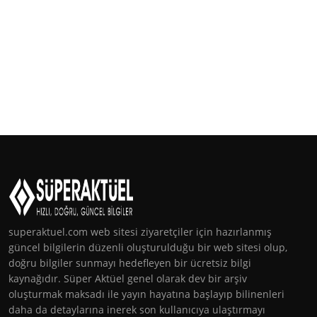
superaktuel.com web sitesi ziyaretçiler için hazırlanmış
güncel bilgilerin düzenli oluşturulduğu bir web sitesi olup,
doğru bilgiler sunmayı hedefleyen bir ücretsiz bilgi
kaynağıdır. Süper Aktüel genel olarak dev bir arşiv
oluşturmak maksadı ile yayın hayatına başlayıp bilinenleri
daha da detaylarına inerek son kullanıcıya ulaştırmayı