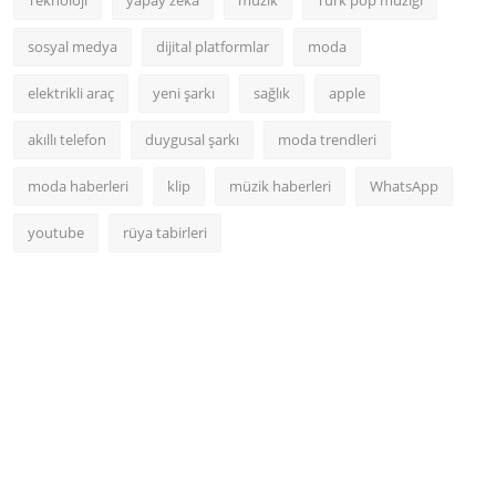
sosyal medya
dijital platformlar
moda
elektrikli araç
yeni şarkı
sağlık
apple
akıllı telefon
duygusal şarkı
moda trendleri
moda haberleri
klip
müzik haberleri
WhatsApp
youtube
rüya tabirleri