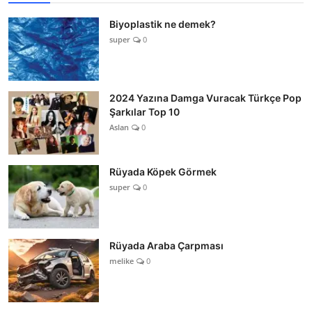
Biyoplastik ne demek?
super
0
2024 Yazına Damga Vuracak Türkçe Pop
Şarkılar Top 10
Aslan
0
Rüyada Köpek Görmek
super
0
Rüyada Araba Çarpması
melike
0