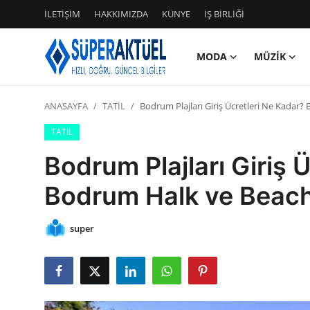
İLETİŞİM
HAKKIMIZDA
KÜNYE
İŞ BİRLİĞİ
MODA
MÜZİK
Giriş
Kayıt Ol
ANASAYFA
TATİL
Bodrum Plajları Giriş Ücretleri Ne Kadar?
İLETİŞİM
TATİL
HAKKIMIZDA
Bodrum Plajları Giriş 
KÜNYE
Bodrum Halk ve Beach
MODA
super
İŞ BİRLİĞİ
MÜZİK