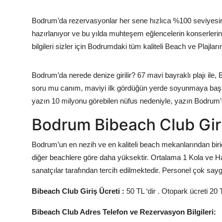
Bodrum’da rezervasyonlar her sene hızlıca %100 seviyesin
hazırlanıyor ve bu yılda muhteşem eğlencelerin konserlerin
bilgileri sizler için Bodrumdaki tüm kaliteli Beach ve Plajların
Bodrum’da nerede denize girilir? 67 mavi bayraklı plajı ile
soru mu canım, maviyi ilk gördüğün yerde soyunmaya başla” 
yazın 10 milyonu görebilen nüfus nedeniyle, yazın Bodrum’d
Bodrum Bibeach Club Giri
Bodrum’un en nezih ve en kaliteli beach mekanlarından birid
diğer beachlere göre daha yüksektir. Ortalama 1 Kola ve H
sanatçılar tarafından tercih edilmektedir. Personel çok saygıl
Bibeach Club Giriş Ücreti :
50 TL ‘dir . Otopark ücreti 20 T
Bibeach Club Adres Telefon ve Rezervasyon Bilgileri: