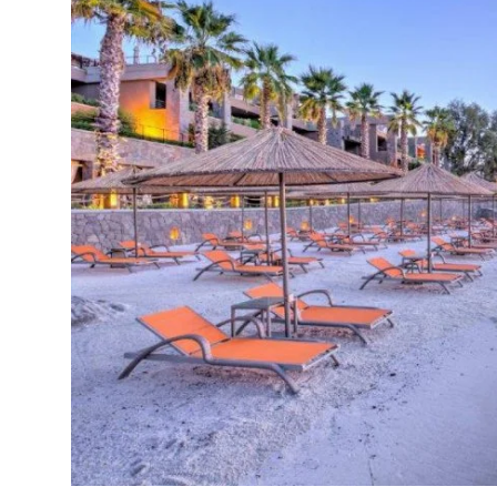
TEKNOLOJİ
BİLGİ
TATİL
RÜYA TABİRİ
ÖNEMLİ GÜNLER
GALERİ