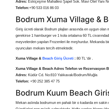
Adres:
Eskiçeşme Mahallesi Şapel Sok. Mavi Otel Yanı 
Telefon:
+90 533 016 86 03
Bodrum
Xuma Village & B
Giriş ücreti olarak Bodrum plajları arasında en uygun olan
gerekirse 1 hamburger ve 1 kola ortalama 60 TL civarındadır
meyvelerden yapılan Frozenleri ile meşhurdur. Mekanda bir ço
oyuncuları mekanı tercih etmektedir.
Xuma Village &
Beach Giriş Ücreti
:
80 TL ‘dir .
Xuma Village & Beach Adres Telefon ve Rezervasyon Bil
Adres:
Küdür Cd. No:810 Yalıkavak/Bodrum/Muğla
Telefon:
+90 252 385 47 75
Bodrum Kuum Beach Giri
Mekan aslında bodrumun en pahalı bir o kadarda en sakin m
Gündüzleri pop müzik çalmaktadır. Hafta sonları Happy Hour