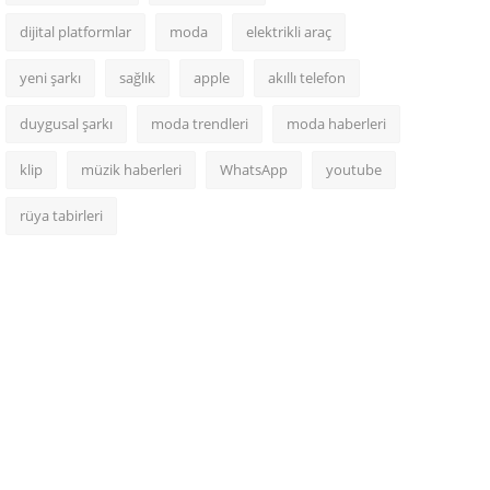
dijital platformlar
moda
elektrikli araç
yeni şarkı
sağlık
apple
akıllı telefon
duygusal şarkı
moda trendleri
moda haberleri
klip
müzik haberleri
WhatsApp
youtube
rüya tabirleri