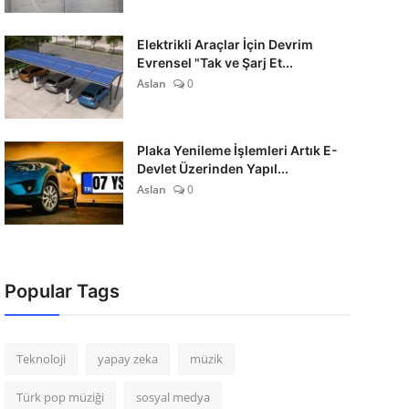
Elektrikli Araçlar İçin Devrim
Evrensel "Tak ve Şarj Et...
Aslan
0
Plaka Yenileme İşlemleri Artık E-
Devlet Üzerinden Yapıl...
Aslan
0
Popular Tags
Teknoloji
yapay zeka
müzik
Türk pop müziği
sosyal medya