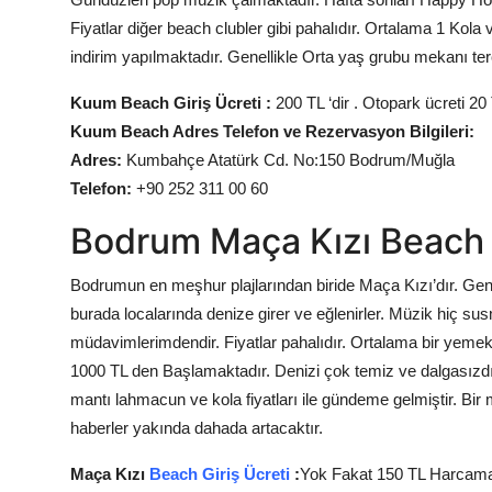
Fiyatlar diğer beach clubler gibi pahalıdır. Ortalama 1 Ko
indirim yapılmaktadır. Genellikle Orta yaş grubu mekanı ter
Kuum Beach Giriş Ücreti :
200 TL ‘dir . Otopark ücreti 20 
Kuum Beach Adres Telefon ve Rezervasyon Bilgileri:
Adres:
Kumbahçe Atatürk Cd. No:150 Bodrum/Muğla
Telefon:
+90 252 311 00 60
Bodrum Maça Kızı Beach 
Bodrumun en meşhur plajlarından biride Maça Kızı’dır. Genell
burada localarında denize girer ve eğlenirler. Müzik hiç s
müdavimlerimdendir. Fiyatlar pahalıdır. Ortalama bir yemek 
1000 TL den Başlamaktadır. Denizi çok temiz ve dalgasızdır
mantı lahmacun ve kola fiyatları ile gündeme gelmiştir. Bir 
haberler yakında dahada artacaktır.
Maça Kızı
Beach Giriş Ücreti
:
Yok Fakat 150 TL Harcama L