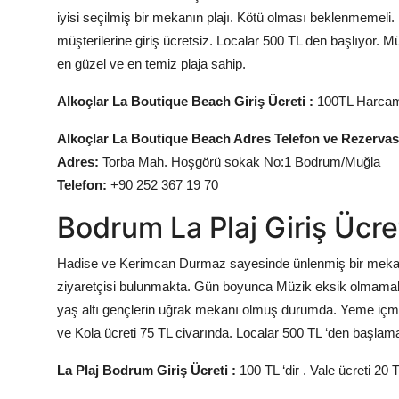
iyisi seçilmiş bir mekanın plajı. Kötü olması beklenmemeli
müşterilerine giriş ücretsiz. Localar 500 TL den başlıyor. 
en güzel ve en temiz plaja sahip.
Alkoçlar La Boutique Beach Giriş Ücreti :
100TL Harcama
Alkoçlar La Boutique Beach Adres Telefon ve Rezervasy
Adres:
Torba Mah. Hoşgörü sokak No:1 Bodrum/Muğla
Telefon:
+90 252 367 19 70
Bodrum
La Plaj Giriş Ücre
Hadise ve Kerimcan Durmaz sayesinde ünlenmiş bir mekandır
ziyaretçisi bulunmakta. Gün boyunca Müzik eksik olmamakt
yaş altı gençlerin uğrak mekanı olmuş durumda. Yeme içme
ve Kola ücreti 75 TL civarında. Localar 500 TL ‘den başlama
La Plaj Bodrum Giriş Ücreti :
100 TL ‘dir . Vale ücreti 20 T