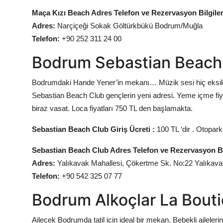
Maça Kızı Beach Adres Telefon ve Rezervasyon Bilgiler
Adres:
Narçiçeği Sokak Göltürkbükü Bodrum/Muğla
Telefon:
+90 252 311 24 00
Bodrum Sebastian Beach C
Bodrumdaki Hande Yener’in mekanı… Müzik sesi hiç eksi
Sebastian Beach Club gençlerin yeni adresi. Yeme içme fiya
biraz vasat. Loca fiyatları 750 TL den başlamakta.
Sebastian Beach Club Giriş Ücreti :
100 TL ‘dir . Otopark 
Sebastian Beach Club Adres Telefon ve Rezervasyon Bil
Adres:
Yalıkavak Mahallesi, Çökertme Sk. No:22 Yalıkav
Telefon:
+90 542 325 07 77
Bodrum Alkoçlar La Bout
Ailecek Bodrumda tatil için ideal bir mekan. Bebekli ailelerin 