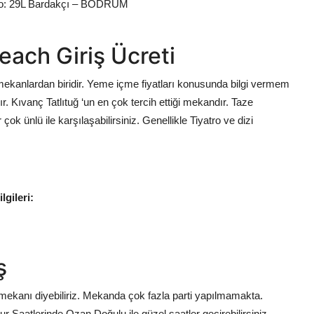
No: 29L Bardakçı – BODRUM
each Giriş Ücreti
 mekanlardan biridir. Yeme içme fiyatları konusunda bilgi vermem
. Kıvanç Tatlıtuğ ‘un en çok tercih ettiği mekandır. Taze
k ünlü ile karşılaşabilirsiniz. Genellikle Tiyatro ve dizi
gileri:
ş
ekanı diyebiliriz. Mekanda çok fazla parti yapılmamakta.
 Saatlerinde Ozan Doğulu ile güzel saatler geçirebilirsiniz.