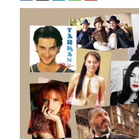
TEKNOLOJİ
BİLGİ
TATİL
RÜYA TABİRİ
ÖNEMLİ GÜNLER
GALERİ