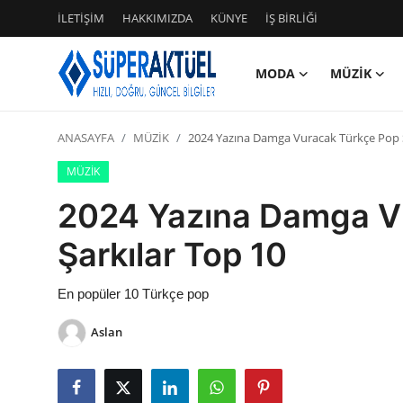
İLETİŞİM
HAKKIMIZDA
KÜNYE
İŞ BİRLİĞİ
MODA
MÜZİK
Giriş
Kayıt Ol
ANASAYFA
MÜZİK
2024 Yazına Damga Vuracak Türkçe Pop Ş
İLETİŞİM
MÜZİK
HAKKIMIZDA
2024 Yazına Damga V
KÜNYE
Şarkılar Top 10
MODA
En popüler 10 Türkçe pop
İŞ BİRLİĞİ
Aslan
MÜZİK