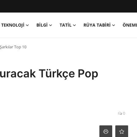
TEKNOLOJİ
BİLGİ
TATİL
RÜYA TABİRİ
ÖNEML
arkılar Top 10
uracak Türkçe Pop
0