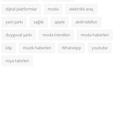
dijital platformlar
moda
elektrikli araç
yeni şarkı
sağlık
apple
akıllı telefon
duygusal şarkı
moda trendleri
moda haberleri
klip
müzik haberleri
WhatsApp
youtube
rüya tabirleri