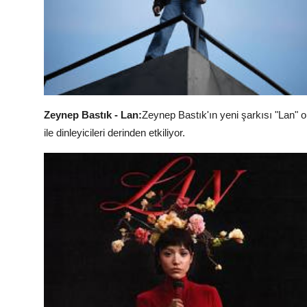
Zeynep Bastık - Lan:
Zeynep Bastık'ın yeni şarkısı "Lan" ol
ile dinleyicileri derinden etkiliyor.