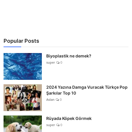
Popular Posts
Biyoplastik ne demek?
super
0
2024 Yazına Damga Vuracak Türkçe Pop
Şarkılar Top 10
Aslan
0
Rüyada Köpek Görmek
super
0