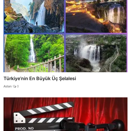
Türkiye’nin En Büyük Üç Şelalesi
Aslan
0