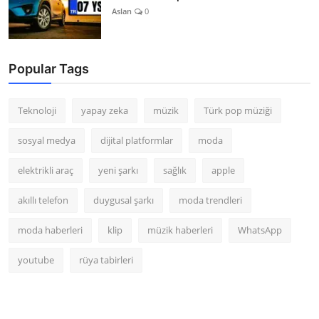
Aslan
0
Popular Tags
Teknoloji
yapay zeka
müzik
Türk pop müziği
sosyal medya
dijital platformlar
moda
elektrikli araç
yeni şarkı
sağlık
apple
akıllı telefon
duygusal şarkı
moda trendleri
moda haberleri
klip
müzik haberleri
WhatsApp
youtube
rüya tabirleri