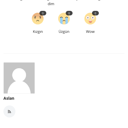
dim
0
0
0
Kızgın
Üzgün
Wow
Aslan