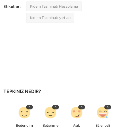
Kıdem Tazminatı Hesaplama
Etiketler:
Kıdem Tazminatı şartları
TEPKINIZ NEDIR?
0
0
0
0
Beğendim
Beğenme
Aşık
Eğlenceli