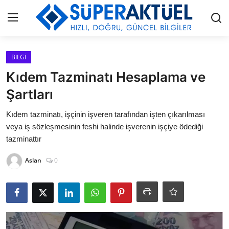
Giriş
Kayıt Ol
BİLGİ
Kıdem Tazminatı Hesaplama ve
İLETİŞİM
Şartları
HAKKIMIZDA
Kıdem tazminatı, işçinin işveren tarafından işten çıkarılması
veya iş sözleşmesinin feshi halinde işverenin işçiye ödediği
KÜNYE
tazminattır
Aslan
0
MODA
İŞ BİRLİĞİ
MÜZİK