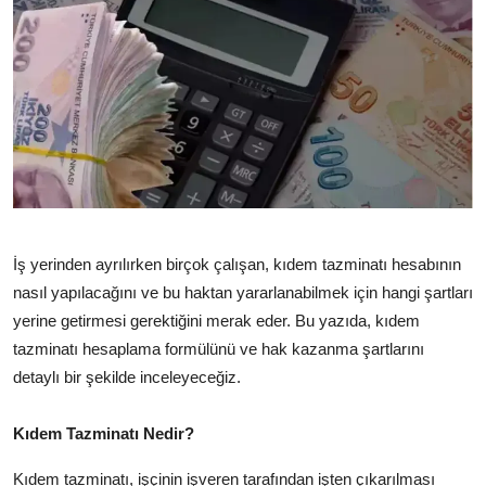
TEKNOLOJİ
BİLGİ
TATİL
RÜYA TABİRİ
ÖNEMLİ GÜNLER
İş yerinden ayrılırken birçok çalışan,
kıdem tazminatı hesabının
GALERİ
nasıl yapılacağını ve bu haktan yararlanabilmek için hangi şartları
yerine getirmesi gerektiğini merak eder.
Bu yazıda,
kıdem
tazminatı hesaplama formülünü ve hak kazanma şartlarını
detaylı bir şekilde inceleyeceğiz.
Kıdem Tazminatı Nedir?
Kıdem tazminatı,
işçinin işveren tarafından işten çıkarılması