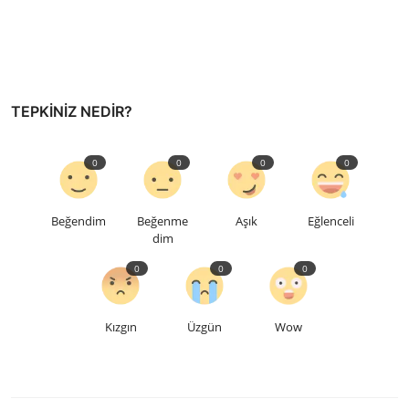
TEPKINIZ NEDIR?
0
0
0
0
Beğendim
Beğenme
Aşık
Eğlenceli
dim
0
0
0
Kızgın
Üzgün
Wow