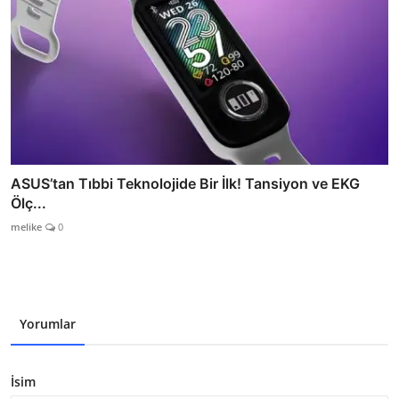
ASUS’tan Tıbbi Teknolojide Bir İlk! Tansiyon ve EKG
Ölç...
melike
0
Yorumlar
İsim