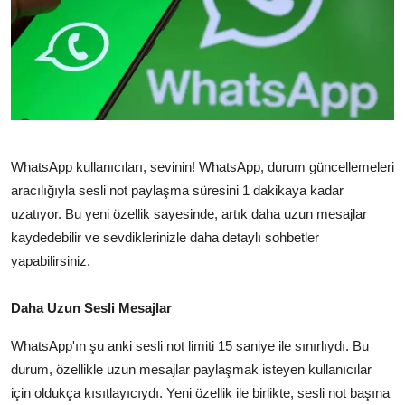
TEKNOLOJİ
BİLGİ
TATİL
RÜYA TABİRİ
WhatsApp kullanıcıları,
sevinin!
WhatsApp,
durum güncellemeleri
ÖNEMLİ GÜNLER
aracılığıyla sesli not paylaşma süresini 1 dakikaya kadar
uzatıyor.
Bu yeni özellik sayesinde,
artık daha uzun mesajlar
GALERİ
kaydedebilir ve sevdiklerinizle daha detaylı sohbetler
yapabilirsiniz.
Daha Uzun Sesli Mesajlar
WhatsApp'ın şu anki sesli not limiti 15 saniye ile sınırlıydı.
Bu
durum,
özellikle uzun mesajlar paylaşmak isteyen kullanıcılar
için oldukça kısıtlayıcıydı.
Yeni özellik ile birlikte,
sesli not başına