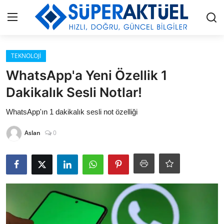
Giriş
Kayıt Ol
TEKNOLOJİ
WhatsApp'a Yeni Özellik 1
İLETİŞİM
Dakikalık Sesli Notlar!
HAKKIMIZDA
WhatsApp'ın 1 dakikalık sesli not özelliği
Aslan
0
KÜNYE
MODA
İŞ BİRLİĞİ
MÜZİK