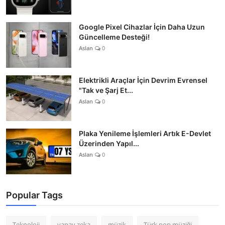
Google Pixel Cihazlar İçin Daha Uzun
Güncelleme Desteği!
Aslan
0
Elektrikli Araçlar İçin Devrim Evrensel
"Tak ve Şarj Et...
Aslan
0
Plaka Yenileme İşlemleri Artık E-Devlet
Üzerinden Yapıl...
Aslan
0
Popular Tags
Teknoloji
yapay zeka
müzik
Türk pop müziği