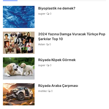
Biyoplastik ne demek?
super
0
2024 Yazına Damga Vuracak Türkçe Pop
Şarkılar Top 10
Aslan
0
Rüyada Köpek Görmek
super
0
Rüyada Araba Çarpması
melike
0