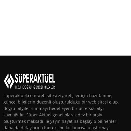
superaktuel.com web sitesi ziyaretçiler için hazırlanmış
güncel bilgilerin düzenli oluşturulduğu bir web sitesi olup,
doğru bilgiler sunmayı hedefleyen bir ücretsiz bilgi
kaynağıdır. Süper Aktüel genel olarak dev bir arşiv
oluşturmak maksadı ile yayın hayatına başlayıp bilinenleri
daha da detaylarına inerek son kullanıcıya ulaştırmayı