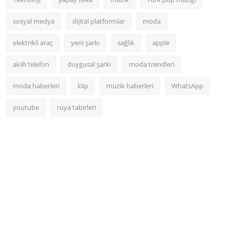
sosyal medya
dijital platformlar
moda
elektrikli araç
yeni şarkı
sağlık
apple
akıllı telefon
duygusal şarkı
moda trendleri
moda haberleri
klip
müzik haberleri
WhatsApp
youtube
rüya tabirleri