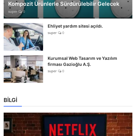
Kompozit Ürünlerle Sürdürülebilir Gelecek
super
0
Ehliyet yardım sitesi açıldı.
super
0
Kurumsal Web Tasarım ve Yazılım
firması Gazioğlu A.Ş.
super
0
BİLGİ