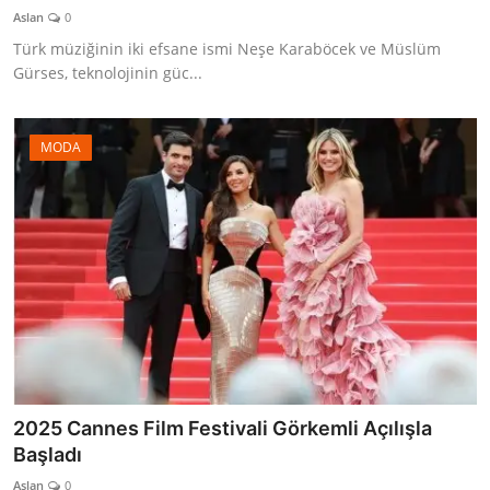
Aslan
0
Türk müziğinin iki efsane ismi Neşe Karaböcek ve Müslüm
Gürses, teknolojinin güc...
MODA
2025 Cannes Film Festivali Görkemli Açılışla
Başladı
Aslan
0