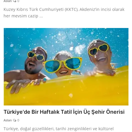
Aslan
0
Kuzey Kıbrıs Türk Cumhuriyeti (KKTC), Akdeniz’in incisi olarak
her mevsim cazip ...
Türkiye'de Bir Haftalık Tatil İçin Üç Şehir Önerisi
Aslan
0
Türkiye, doğal güzellikleri, tarihi zenginlikleri ve kültürel