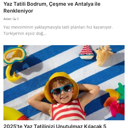
Yaz Tatili Bodrum, Çeşme ve Antalya ile
Renkleniyor
Aslan
0
Yaz mevsiminin yaklaşmasıyla tatil planları hız kazanıyor.
Türkiye’nin eşsiz doğ...
2025’te Yaz Tatilinizi Unutulmaz Kılacak 5